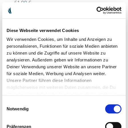
61.90 €
Diese Webseite verwendet Cookies
Wir verwenden Cookies, um Inhalte und Anzeigen zu
personalisieren, Funktionen für soziale Medien anbieten
zu können und die Zugriffe auf unsere Website zu
analysieren. Außerdem geben wir Informationen zu
Deiner Verwendung unserer Website an unsere Partner
für soziale Medien, Werbung und Analysen weiter.
Unsere Partner führen diese Informationen
möglicherweise mit weiteren Daten zusammen, die Du
SET DE LAVE-VAISSELLE
ihnen bereitgestellt hast oder die sie im Rahmen Deiner
36.90 €
Nutzung der Dienste gesammelt haben.
41.70 €
Einwilligungsauswahl
Notwendig
Präferenzen