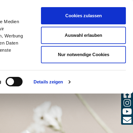
(0)
Cookies zulassen
SULENTE
LOGIN
DE / IT
le Medien
ir
Auswahl erlauben
en, Werbung
ren Daten
ienste
Nur notwendige Cookies
g
Details zeigen