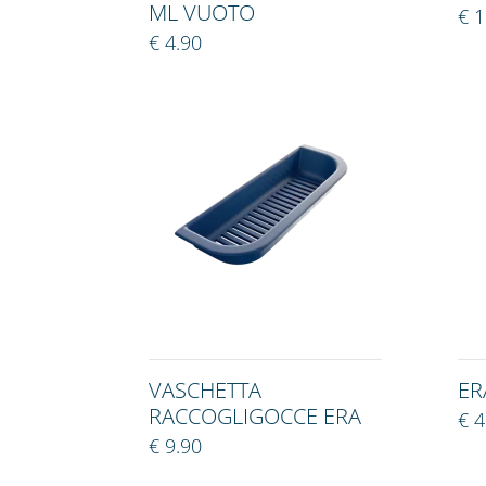
ML VUOTO
€ 1
€ 4.90
VASCHETTA
ER
RACCOGLIGOCCE ERA
€ 4
€ 9.90