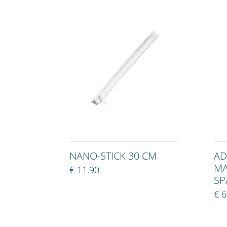
NANO-STICK 30 CM
AD
MA
€ 11.90
SP
€ 6