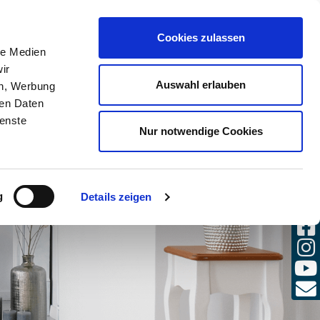
(0)
Cookies zulassen
SULENTE
LOGIN
DE / IT
le Medien
ir
Auswahl erlauben
en, Werbung
ren Daten
ienste
Nur notwendige Cookies
g
Details zeigen