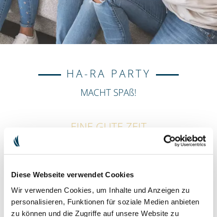
HA-RA PARTY
MACHT SPAß!
EINE GUTE ZEIT
Hast Du Lust gemeinsam mit Deinen besten Freundinnen, lieben
Bekannten oder Deinen Nachbarn tolle Produkte auszuprobieren
und dabei geniale Tipps und Tricks zu erfahren? Dann ist eine Ha-
Ra Party genau das Richtige für Dich. Thematisch hast Du die Wahl
Diese Webseite verwendet Cookies
zwischen unseren beiden Produktwelten Ha-Ra Original
Wir verwenden Cookies, um Inhalte und Anzeigen zu
(Haushaltsreinigung) und hara naturals (Naturkosmetik).
personalisieren, Funktionen für soziale Medien anbieten
zu können und die Zugriffe auf unsere Website zu