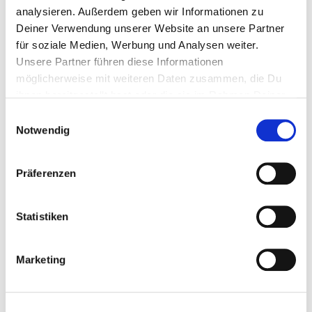
analysieren. Außerdem geben wir Informationen zu
Deiner Verwendung unserer Website an unsere Partner
für soziale Medien, Werbung und Analysen weiter.
Unsere Partner führen diese Informationen
möglicherweise mit weiteren Daten zusammen, die Du
ihnen bereitgestellt hast oder die sie im Rahmen Deiner
Nutzung der Dienste gesammelt haben.
Einwilligungsauswahl
Notwendig
Präferenzen
Statistiken
Marketing
HES
G
AST
GESC
HE
ARTET
DIC
H
M
WELC
NK
GEBER
DIESES
ER
W
AL?