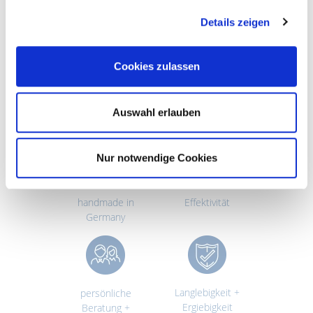
Qualität und Service zeichnen
Details zeigen
Ha-Ra aus – kompromisslos.
Wir setzen dabei auf das
Gütesiegel
„Handmade in
Cookies zulassen
Germany“
in unserer
saarländischen Manufaktur.
Auswahl erlauben
Nur notwendige Cookies
handmade in
Effektivität
Germany
Langlebigkeit +
persönliche
Ergiebigkeit
Beratung +