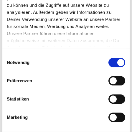
zu können und die Zugriffe auf unsere Website zu
analysieren. Außerdem geben wir Informationen zu
Deiner Verwendung unserer Website an unsere Partner
für soziale Medien, Werbung und Analysen weiter.
Unsere Partner führen diese Informationen
Keine
natürliche
möglicherweise mit weiteren Daten zusammen, die Du
Tierversuche
Inhaltsstoffe
ihnen bereitgestellt hast oder die sie im Rahmen Deiner
Nutzung der Dienste gesammelt haben.
Einwilligungsauswahl
Notwendig
vegane
regionale
Produkte
Rohstoffbeschaffung
Präferenzen
Statistiken
QUALITÄT
Marketing