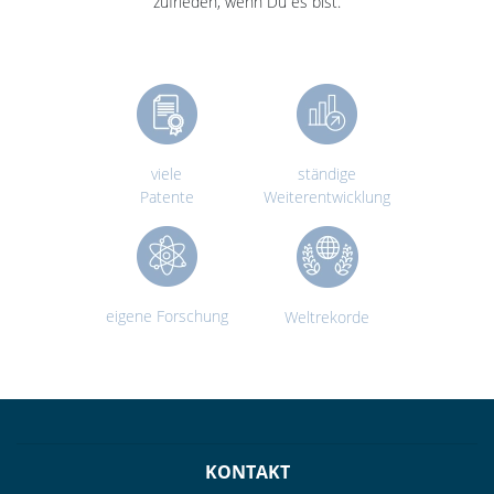
zufrieden, wenn Du es bist.
viele
ständige
Patente
Weiterentwicklung
eigene Forschung
Weltrekorde
KONTAKT