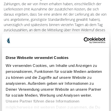
Zahlungen, die wir von Ihnen erhalten haben, einschließlich der
Lieferkosten (mit Ausnahme der zusätzlichen Kosten, die sich
daraus ergeben, dass Sie eine andere Art der Lieferung als die von
uns angebotene, günstigste Standardlieferung gewählt haben),
unverzüglich und spätestens binnen vierzehn Tagen ab dem Tag
zurückzuzahlen, an dem die Mitteilung über Ihren Widerruf dieses
Vertrags bei uns eingegangen ist. Für diese Rückzahlung
verwenden wir dasselbe Zahlungsmittel, das Sie bei der
ursprünglichen Transaktion eingesetzt haben, es sei denn, mit
Ihnen wurde ausdrücklich etwas anderes vereinbart; in keinem Fall
werden Ihnen wegen dieser Rückzahlung Entgelte berechnet. Wir
Diese Webseite verwendet Cookies
können die Rückzahlung verweigern, bis wir die Waren wieder
Wir verwenden Cookies, um Inhalte und Anzeigen zu
zurückerhalten haben oder bis Sie den Nachweis erbracht haben,
dass Sie die Waren zurückgesandt haben, je nachdem, welches
personalisieren, Funktionen für soziale Medien anbieten
der frühere Zeitpunkt ist.
zu können und die Zugriffe auf unsere Website zu
analysieren. Außerdem geben wir Informationen zu
Sie haben die Waren unverzüglich und in jedem Fall spätestens
Deiner Verwendung unserer Website an unsere Partner
binnen vierzehn Tagen ab dem Tag, an dem Sie uns über den
für soziale Medien, Werbung und Analysen weiter.
Widerruf dieses Vertrags unterrichten, an uns zurückzusenden
Unsere Partner führen diese Informationen
oder zu übergeben. Die Frist ist gewahrt, wenn Sie die Waren vor
Ablauf der Frist von vierzehn Tagen absenden. Wir tragen die
möglicherweise mit weiteren Daten zusammen, die Du